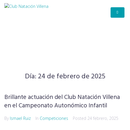
INICIO
CLUB
EQUIPO
NOTICIAS
COLABORADORES
CALENDARIO
CONTACTO
Día:
24 de febrero de 2025
Brillante actuación del Club Natación Villena
en el Campeonato Autonómico Infantil
By
Ismael Ruiz
In
Competiciones
Posted
24 febrero, 2025